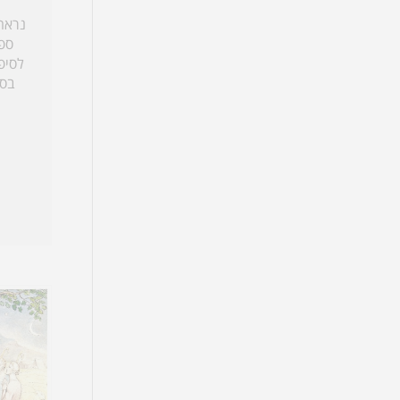
נראה
ספר
לסיפ
בספ