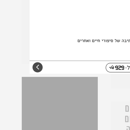
שירה, על העיצורים הצורמניים
לאי
בשירת ההלל בבית הספר, ועל
דה
האֲמִילַם
חפה
 לה
יבה של סיפורי חיים ואחרים
חלי טל שלם
תהלים קיח
ים
ֹם