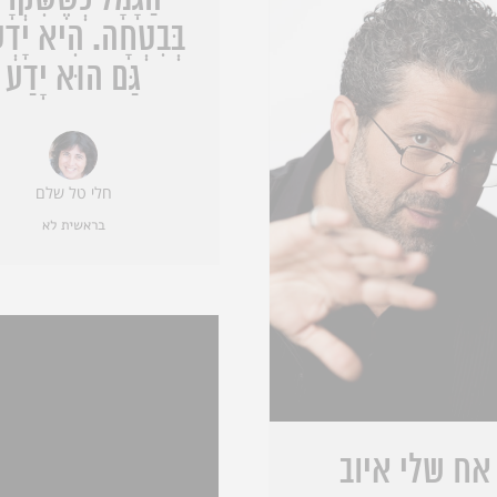
הַגָּמָל כְּשֶׁשִּׁקְּר
בְּבִטְחָה. הִיא יָדְ
גַּם הוּא יָדַע
חלי טל שלם
בראשית לא
אח שלי איוב