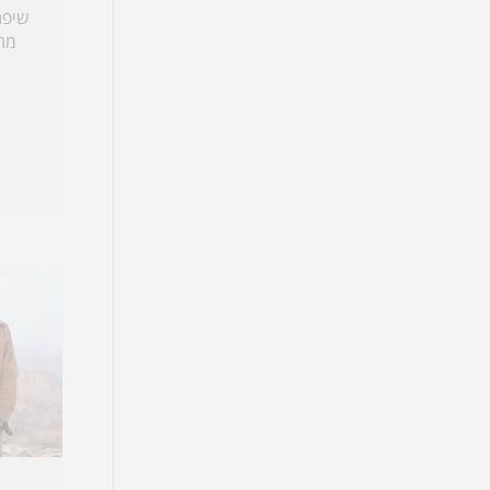
שיפת
מת