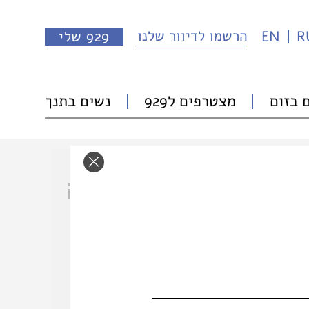
הרשמו לדיוור שלנו
R
EN
929 שלי
 בזום
מצטרפים ל929
נשים בתנך
זה בכלל לא הספד,
חשבה, זה שיר נקמה
על אויבים נוראיים
ולא על זיו, שאפילו
התספורת הצבאית
לא התגברה על
תי