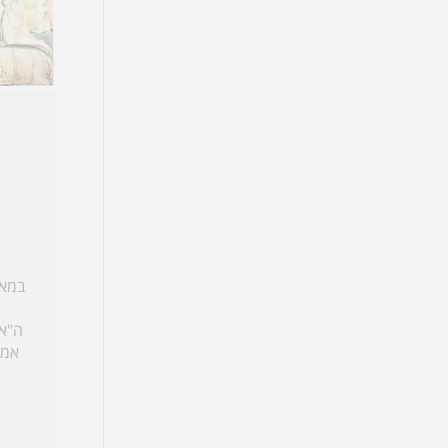
במאמ
ה"אי
אמן