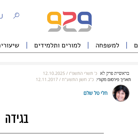
U
ם
למשפחה
למורים ותלמידים
שיעורים
כ' תשרי התשפ"ו
/
12.10.2025
בראשית
פרק
לא
תאריך פירסום מקורי:
כ"ג חשון התשע"ח
/
12.11.2017
חלי טל שלם
בגידה
סיפורים ששמר