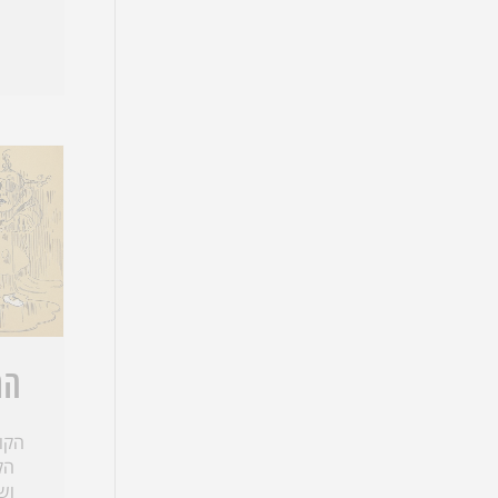
הר
הקוס
הק
וש