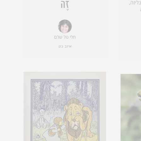
זֶה
ליזה,
חלי טל שלם
איוב כט