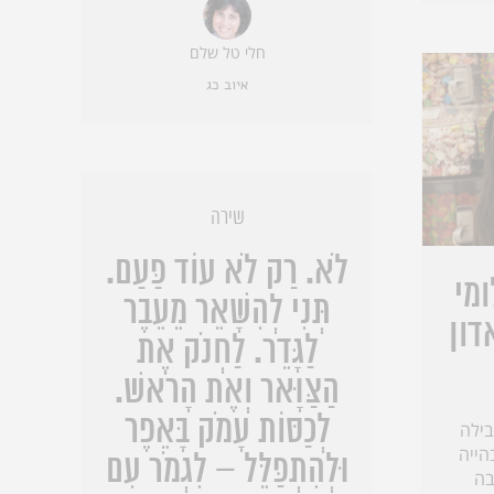
חלי טל שלם
איוב כג
שירה
לֹא. רַק לֹא עוֹד פַּעַם.
מי
תְּנִי לְהִשָּׁאֵר מֵעֵבֶר
דון
לַגָּדֵר. לַחְנֹק אֶת
הַצַּוָּאר וְאֶת הָרֹאשׁ.
לְכַסּוֹת עָמֹק בָּאֵפֶר
ילה
הייה
וּלְהִתְפַּלֵּל – לִגְמֹר עִם
בה