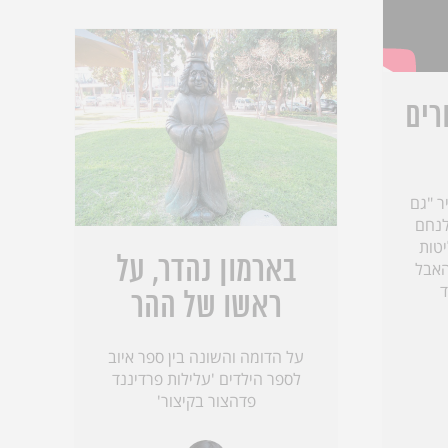
רים
ר "גם
ולנחם
טות
בארמון נהדר, על
האבל
ד
ראשו של ההר
על הדומה והשונה בין ספר איוב
לספר הילדים 'עלילות פרדיננד
פדהצור בקיצור'