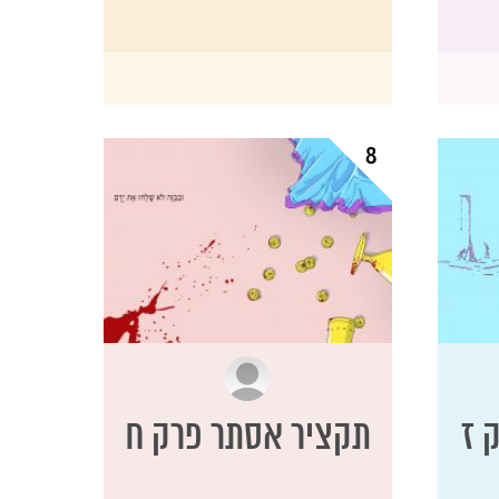
8
 ז
תקציר אסתר פרק ח