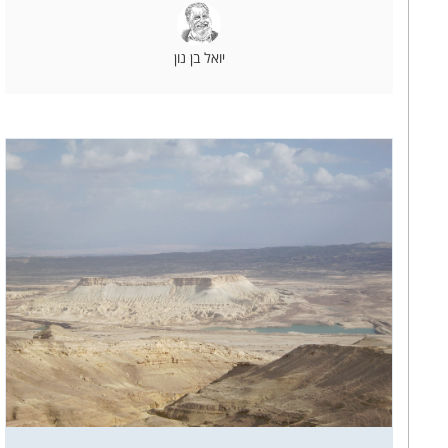
יואל בן נון