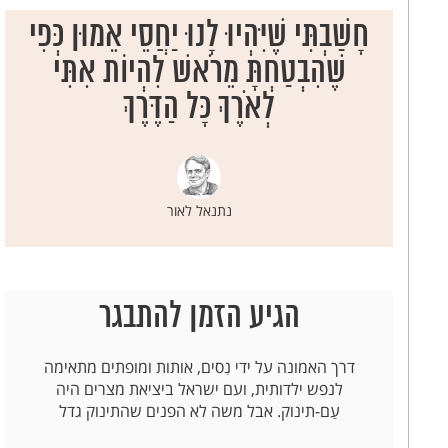
חָשַׁבְתִּי שֶׁיִּהְיוּ לָנוּ יַחֲסֵי אֵמוּן כְּפִי
שֶׁהִבְטַחְתָּ מֵרֹאשׁ לִהְיוֹת אִתִּי
לְאֹרֶךְ כָּל הַדֶּרֶךְ
נתנאל לאור
הגיע הזמן להתבגר
דרך האמונה על ידי נִסים, אותות ומופתים מתאימה
לנפש ילדותית, ועם ישראל ביציאת מצרים היה
עַם-תינוק. אבל משה לא הפנים שהתינוק גדל