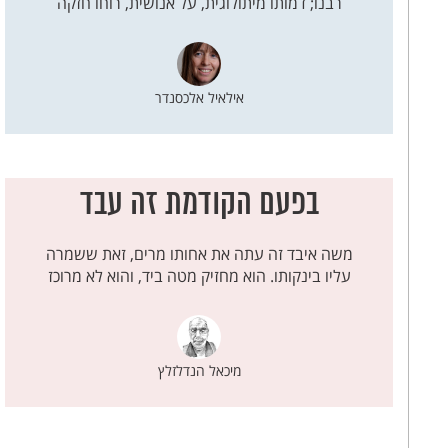
רבנו; דמותו מיתולוגית, על אנושית, רוחו חזקה
אילאיל אלכסנדר
בפעם הקודמת זה עבד
משה איבד זה עתה את אחותו מרים, זאת ששמרה
עליו בינקותו. הוא מחזיק מטה ביד, והוא לא מרוכז
מיכאל הנדלזלץ