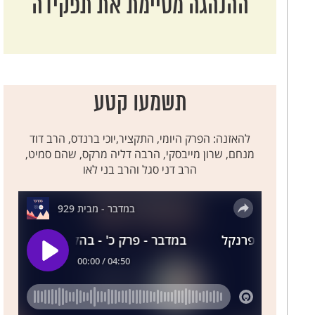
ההנהגה מסיימת את תפקידה
חגי
זכריה
מלאכי
תשמעו קטע
להאזנה: הפרק היומי, התקציר,יוכי ברנדס, הרב דוד
מנחם, שרון מייבסקי, הרבה דליה מרקס, שהם סמיט,
הרב דני סגל והרב בני לאו