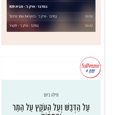
מילה ביום
עַל הַדְּבַשׁ וְעַל הָעֹקֶץ עַל הַמַּר