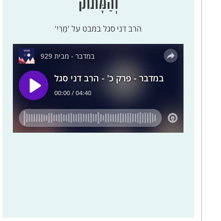
וְהַמָּתוֹק
הרב דני סגל במבט על 'מֵרִי'