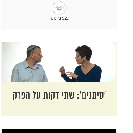
929 בקטנה
‘סימנים': שתי דקות על הפרק