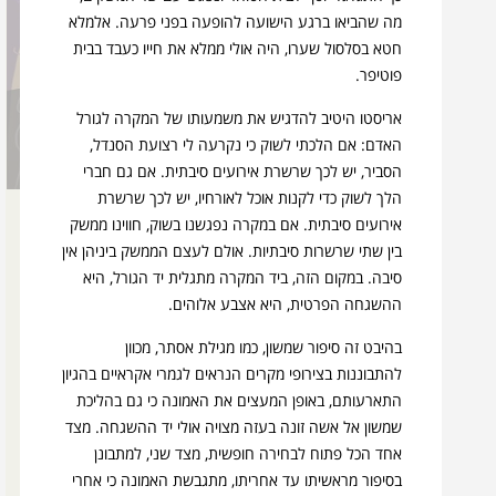
מה שהביאו ברגע הישועה להופעה בפני פרעה. אלמלא
חטא בסלסול שערו, היה אולי ממלא את חייו כעבד בבית
פוטיפר.
אריסטו היטיב להדגיש את משמעותו של המקרה לגורל
האדם: אם הלכתי לשוק כי נקרעה לי רצועת הסנדל,
הסביר, יש לכך שרשרת אירועים סיבתית. אם גם חברי
הלך לשוק כדי לקנות אוכל לאורחיו, יש לכך שרשרת
אירועים סיבתית. אם במקרה נפגשנו בשוק, חווינו ממשק
פרידה מספר שופטים – חמש
בין שתי שרשרות סיבתיות. אולם לעצם הממשק ביניהן אין
פעימות של דרדרת במדרון
סיבה. במקום הזה, ביד המקרה מתגלית יד הגורל, היא
ההשגחה הפרטית, היא אצבע אלוהים.
ככל שספר שופטים מתקדם כך הולך העם מדחי אל
בהיבט זה סיפור שמשון, כמו מגילת אסתר, מכוון
דחי. תבניות החזרה בתשובה מתנפצות, ותחתיהן
להתבוננות בצירופי מקרים הנראים לגמרי אקראיים בהגיון
מתגלה כשל תיאולוגי ומוסרי. מעולם לא חיכו כל כך
התארעותם, באופן המעצים את האמונה כי גם בהליכת
לבואו של שמואל
שמשון אל אשה זונה בעזה מצויה אולי יד ההשגחה. מצד
אחד הכל פתוח לבחירה חופשית, מצד שני, למתבונן
בסיפור מראשיתו עד אחריתו, מתגבשת האמונה כי אחרי