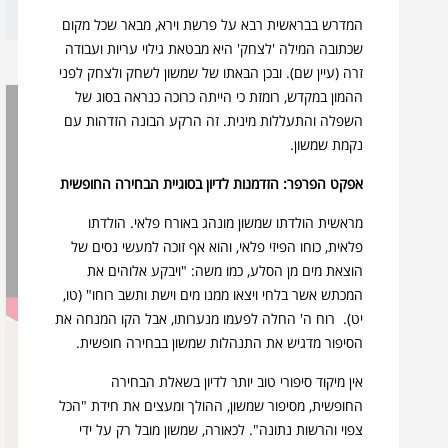
המדרש בבראשית רבא על פרשת וירא, מבאר שכל מקום
שכתובה המילה 'לצחק' היא מבטאת גילוי עריות ועבודה
זרה (עיין שם). ובכן הבאתו של שמשון לשחק ולצחק לפני
ההמון במקדש, רומזת כי הייתה כרוכה כנראה בסוג של
השפלה והתעללות מינית. זה הרקע הבונה הזדהות עם
נקמת שמשון.
אפקט הפרפר: הזדמנות לדיון בסוגיית הבחירה החופשית
מראשית הולדתו שמשון מונהג באורח פלאי. הולדתו
פלאית, כוחו הפיזי פלאי, והוא אף זוכה למעשי נסים של
הוצאת מים מן הסלע, כמו משה: "ויבקע אלוהים את
המכתש אשר בלחי ויצאו ממנו מים וישת ותשב רוחו" (טו,
יט). רוח ה' החלה לפעמו מנערותו, אבל הקו המנחה את
הסיפור מדגיש את התנהלות שמשון בבחירה חופשית.
לראות את שופטים
אין מיקוד סיפורי טוב יותר לדיון בשאלת הבחירה
החופשית, מסיפור שמשון, ההולך ומעצים את חידת "הכל
סרטוני סיכום ספר שופטים
צפוי והרשות נתונה". לכאורה, שמשון מובל רק על ידי