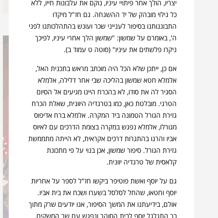
יצריו, הולך אחר פיתויי עיניו, נוקם את עלבונות חייו, ללא
כל גילוי מובהק של יד ההשגחה. גם חז"ל מיקדו
התבוננותנו בסיפור לענייני שכר ועונש בהתהלכותנו לפני
ה', באומרם על שמשון: "שמשון הלך אחרי עיניו, לפיכך
ניקרו פלשתים את עיניו" (סוטה ט עמוד ב).
אם כן, ייתכן שלא הכל היה מוכתב מראש בתכנית האל,
אלמלא חטא שמשון בהליכה שבי אחר דלילה, אלמלא
הסגיר לה את סודו, לא בהכרח היינו מגיעים אל הסיום
הטרגי.
מובלטת כאן, כמו בטרגדיה היוונית, שאלת הכרח
גזירת הגורל הטמונה ביד המקרה. אלמלא ברח אדיפוס
מגורלו, אלמלא נפגש במקרה בצומת הדרכים עם לאיוס
אביו והרגו בהתגרות דרכים אקראית, לא הייתה מתממשת
גזירת הגורל. סיפור שמשון, אכן בנוי על פי מתכונת
קלאסית של טרגדיה יוונית.
גם על יוסף ואשת פוטיפר ביקשו חז"ל לספר על אחריות
יוסף וחטאו, שהחל לסלסל בשערו ושכח את בית אביו.
אולם, בידיעתנו את המשך הסיפור, אנו יודעים שרק מתוך
כך התגלגל יוסף לבית הסוהר ונפגש עם שר המשקים,