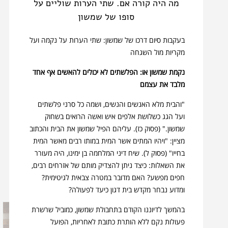
מה היה קורה אם. שתי הערות שוליים על
חגי
שופטים/מנהיגים שקמו לישראל, חלקם זוכים לתיאור
זכריה
סופו של שמשון
מלאכי
קצרצר וחלקם זוכים לסיפורים עשירים וססגוניים.
בעקבות סיום דרכו של שמשון: שתי הערות על נקמה ועל
בין השופטים מוכרת מאוד דמותו של
שמשון
הגיבור.
מקריות מול השגחה
גם דמותה של
דבורה
הנביאה בולטת כדמות נשית
נקמת שמשון או: הפלשתים לא יכולים להאשים אף אחד
חריגה בנוף התנכי.
מלבד את עצמם
פרשנים רבים סבורים שמגמה מרכזית בספר שופטים
"והבית מלא האנשים והנשים, ושמה כל סרני פלשתים
ועל הגג כשלושת אלפים איש ואשה הרואים בשחוק
היא הצגת הואקום והאנרכיה שנוצרים בחברה בשל
שמשון." (פסוק כז). עליהם הפיל שמשון את הבית והכתוב
היעדרו של שלטון מסודר, כלשון הפסוק החותם את
מציין: "ויהיו המתים אשר המית במותו רבים מאשר המית
הספר: "בַּיָּמִים הָהֵם אֵין מֶלֶךְ בְּיִשְׂרָאֵל אִישׁ הַיָּשָׁר
בחייו" (פסוק ל). שיח דיני המלחמה בן ימינו, היה מעורר
בְּעֵינָיו יַעֲשֶׂה".
את השאלות: כיצד ניתן להצדיק מותם של אזרחים רבים,
חפים מפשע? האם מדובר במטרה צבאית לגיטימית?
ומדוע נבחר מקדש בית דגון כיעד לפעולה?
בהמשך לדיוננו הקודם בתחבולת שמשון, כמוביל שרשרת
פעולות נקם ללא הותרת כתובת לאחריות, הפועל