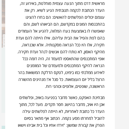
מראשית דרכו מתוך הנעה עצמית מוחלטת, באירוע זה,
העדר הכתובת לנקמה תגובתית הגיע לשיא. רק את
עצמם יכולים הפלשתים להאשים: הם בחרו להציגו
בהתכנסות המונים במקדשם, הם הביאוהו לשם, והם
שאפשרו לו באמצעות נערו המלווה, להגיע אל העמודים
בהם לפת והפיל את הבית עליהם. אילו הייתה להם ועדת
חקירה, אלו היו ככל הנראה מסקנותיה. אלא שכנראה,
מהיקף האסון, לא נותרו להם אנשים לנהל ועדת חקירה.
תקציר ספר שופטים
אופי המתכנסים שהתאספו למעמד זה, היה דומה ככל
הנראה להיקף המתכנסים ולמעמדם של המוזמנים
לאירוע ממלכתי כמו בימינו, לטקס הדלקת המשואות בהר
פרק אחר פרק
הרצל בליל יום העצמאות. כל סגל א'! מנהיגים מהשורה
הראשונה, שופטים, אלופים וכוהני רוח.
מבחינת האפקט, כאשר מדובר בפגיעה באויב, ופלשתים
מרים בלומנטל
אכן היו אויב, מדובר בהישג חסר תקדים. מעל לכל, מתוך
העדר כל כתובת לאחריות, לא הייתה לפלשתים עילה
להוביל למחרתו מסע נקמה. הכתוב אף מתאר בסיום
הפרק את קבורת שמשון: "וירדו אחיו וכל בית אביהו וישאו