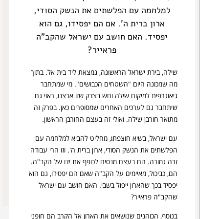
חגי
האזנה: הפרק היומי, התקציר, גילי זיוון, הרבה תמרה
למלחמה עם הפלשתים את הנשק הסודי,
זכריה
שיפרין, איל שבי, הרב דוד מנחם והרב בני לאו
ארון ברית ה'. אם הם יפסידו, גם הוא
מלאכי
יפסיד. האם חושב עם ישראל שהקב"ה
פראייר?
שילה, בירת ישראל הראשונה, נמצאת ליד בית אל. בתוך
מה שמכונה היום "השטחים הכבושים".
מי שמתחבר
גיאוגרפית למיקום שילה וחש בצדק שזו ארצנו, ראוי גם
שיתחבר גם לערכים האחרים שמסופרים כאן. בפרק זה
מתואר חורבן שילה. ואולי זה בעצם החורבן הראשון.
עם ישראל, בשיא חוצפתו, מחליט להביא למלחמה עם
הפלשתים את הנשק הסודי, ארון ברית ה'. וזו הרי עבודה
זרה גמורה. הם בעצם מנסים לכופף את ידו של הקב"ה.
הם, כביכול, מאיימים על הקב"ה שאם הם יפסידו, גם הוא
יפסיד בכך שהארון ייפול בשבי. האם חושב עם ישראל
שהקב"ה פראייר?
בנוסף, הכוהנים שנושאים את הארון אל הקרב הם חופני