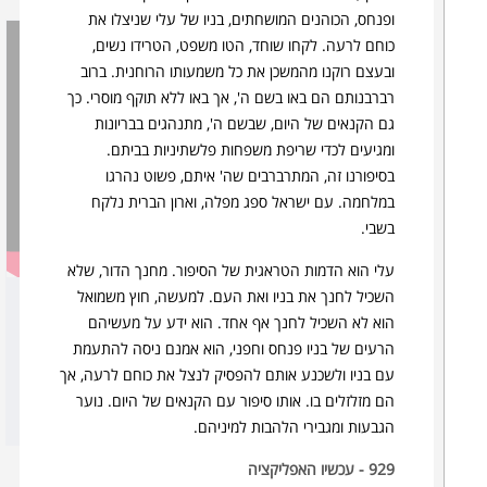
ופנחס, הכוהנים המושחתים, בניו של עלי שניצלו את
כוחם לרעה. לקחו שוחד, הטו משפט, הטרידו נשים,
ובעצם רוקנו מהמשכן את כל משמעותו הרוחנית.
ברוב
רברבנותם הם באו בשם ה', אך באו ללא תוקף מוסרי. כך
גם הקנאים של היום, שבשם ה', מתנהגים בבריונות
ומגיעים לכדי שריפת משפחות פלשתיניות בביתם.
בסיפורנו זה, המתרברבים שה' איתם, פשוט נהרגו
במלחמה. עם ישראל ספג מפלה, וארון הברית נלקח
בשבי.
עלי הוא הדמות הטראגית של הסיפור. מחנך הדור, שלא
השכיל לחנך את בניו ואת העם. למעשה, חוץ משמואל
שכול וכשלון
הוא לא השכיל לחנך אף אחד. הוא ידע על מעשיהם
הרעים של בניו פנחס וחפני, הוא אמנם ניסה להתעמת
עם בניו ולשכנע אותם להפסיק לנצל את כוחם לרעה, אך
חצי שעה על הפרק עם דור סער מן
הם מזלזלים בו. אותו סיפור עם הקנאים של היום. נוער
הגבעות ומגבירי הלהבות למיניהם.
929 - עכשיו האפליקציה