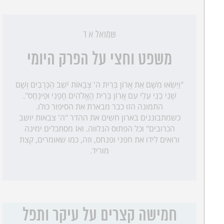
שמואל א ד
משפט וחצי על הפרק היומי
"וַיִּשְׂאוּ מִשָּׁם אֵת אֲרוֹן בְּרִית ה' צְבָאוֹת יֹשֵׁב הַכְּרֻבִים וְשָׁם
שְׁנֵי בְנֵי עֵלִי עִם אֲרוֹן בְּרִית הָאֱלֹהִים חָפְנִי וּפִינְחָס".
התמונה הזו כבר מבארת את הסיפור כולו.
כשמתבוננים בארון חשים את ההדר "ה' צבאות יושב
הכרובים" וכל הפתוס הנלווה. ואז מסתכלים ימינה
ורואים לידו את חפני ופנחס, וזה, כמו שאומרים, קצת
מוריד.
חמישה קצרים על עיקר ותפל