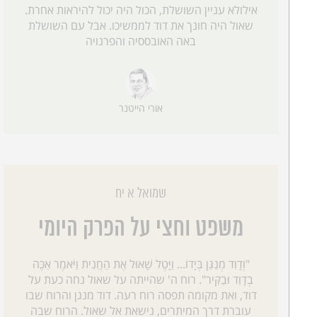
אילולא עניין השושלת, הכול היה יכול להיראות אחרת.
שאול היה חונך את דוד לממשיכו. אבל עם השושלת
באה האובססיה והפרנויה
אורי הייטנר
שמואל א יח
משפט וחצי על הפרק היומי
"וְדָוִד מְנַגֵּן בְּיָדוֹ... וַיָּטֶל שָׁאוּל אֶת הַחֲנִית וַיֹּאמֶר אַכֶּה
בְדָוִד וּבַקִּיר". רוח ה' שהייתה על שאול נחה כעת על
דוד, ואת מקומה תפסה רוח רעה. דוד מנגן והרוח שבו
עוברת דרך המיתרים, נישאת אל שאול. הרוח שבה