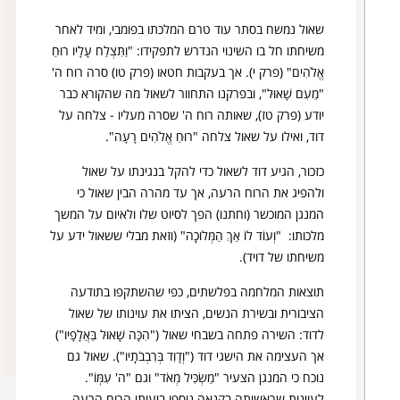
חגי
דליה מרקס, יכין אפשטיין, הרב דוד מנחם והרב בני
זכריה
שאול נמשח בסתר עוד טרם המלכתו בפומבי, ומיד לאחר
לאו
מלאכי
משיחתו חל בו השינוי הנדרש לתפקידו: "וַתִּצְלַח עָלָיו רוּחַ
אֱלֹהִים" (פרק י). אך בעקבות חטאו (פרק טו) סרה רוח ה'
"מֵעִם שָׁאוּל", ובפרקנו התחוור לשאול מה שהקורא כבר
יודע (פרק טז), שאותה רוח ה' שסרה מעליו - צלחה על
דוד, ואילו על שאול צלחה "רוּחַ אֱלֹהִים רָעָה".
כזכור, הגיע דוד לשאול כדי להקל בנגינתו על שאול
ולהפיג את הרוח הרעה, אך עד מהרה הבין שאול כי
המנגן המוכשר (וחתנו) הפך לסיוט שלו ולאיום על המשך
מלכותו: "וְעוֹד לוֹ אַךְ הַמְּלוּכָֽה" (וזאת מבלי ששאול ידע על
משיחתו של דויד).
תוצאות המלחמה בפלשתים, כפי שהשתקפו בתודעה
הציבורית ובשירת הנשים, הציתו את עוינותו של שאול
לדוד: השירה פתחה בשבחי שאול ("הִכָּה שָׁאוּל בַּאֲלָפָיו")
אך העצימה את הישגי דוד ("וְדָוִד בְּרִבְבֹתָֽיו"). שאול גם
נוכח כי המנגן הצעיר "מַשְׂכִּיל מְאֹד" וגם "ה' עִמּֽוֹ".
לעוינות שראשיתה בקנאה נוספו ביעותי הרוח הרעה