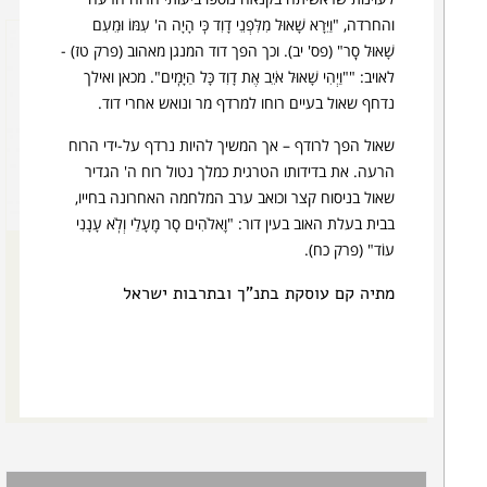
והחרדה, "וַיִּרָא שָׁאוּל מִלִּפְנֵי דָוִד כִּֽי הָיָה ה' עִמּוֹ וּמֵעִם
שָׁאוּל סָֽר" (פס' יב). וכך הפך דוד המנגן מאהוב (פרק טז) -
לאויב: ""וַיְהִי שָׁאוּל אֹיֵב אֶת דָוִד כָּל הַיָּמִֽים". מכאן ואילך
נדחף שאול בעיים רוחו למרדף מר ונואש אחרי דוד.
שאול הפך לרודף – אך המשיך להיות נרדף על-ידי הרוח
הרעה. את בדידותו הטרגית כמלך נטול רוח ה' הגדיר
שאול בניסוח קצר וכואב ערב המלחמה האחרונה בחייו,
בבית בעלת האוב בעין דור: "וֵֽאלֹהִים סָר מֵֽעָלַי וְלֹֽא עָנָנִי
עוֹד" (פרק כח).
מתיה קם עוסקת בתנ"ך ובתרבות ישראל
תקציר
כולם אוהבים את דוד?