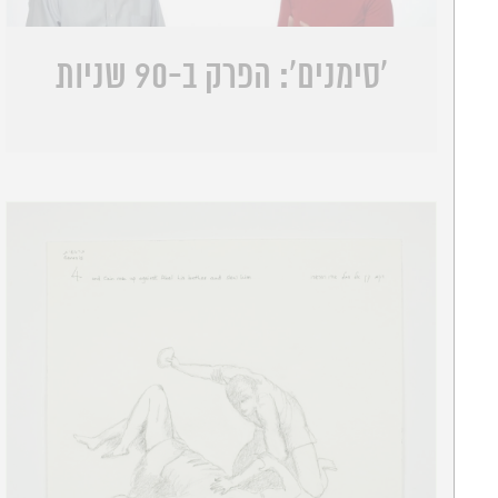
'סימנים': הפרק ב-90 שניות