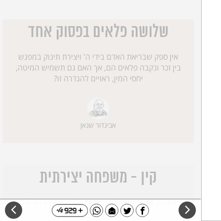
שלושה פלאים בפסוק אחד
אין ספק שבריאת האדם בידי ה' ויצירת תינוק במפגש
בין זכר ונקבה פלאים הם, אך האם גם תשמיש המיטה,
יחסי המין, ראויים להגדרה זו?
אביגדור שנאן
קין - משפחה יצירתית
מיניות, חטא ונוסטלגיה - האם אלו הכוחות המניעים
אותנו ליצירתיות?