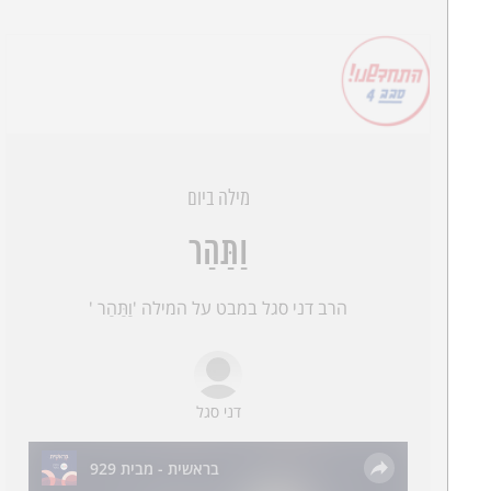
מילה ביום
וַתַּהַר
הרב דני סגל במבט על המילה 'וַתַּהַר '
דני סגל