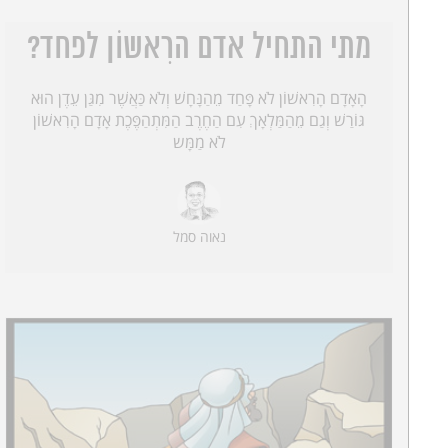
מתי התחיל אדם הרִאשוֹן לפחד?
הָאָדָם הָרִאשׁוֹן לֹא פָּחַד מֵהַנָּחָשׁ וְלֹא כַּאֲשֶׁר מִגַּן עֵדֶן הוּא
גּוֹרַשׁ וְגַם מֵהַמַּלְאָךְ עִם הַחֶרֶב הַמִּתְהַפֶּכֶת אָדָם הָרִאשׁוֹן
לֹא מַמָּש
נאוה סמל