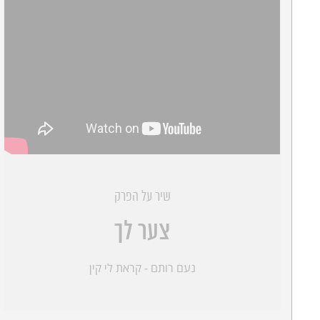
שיר על הפרק
צער לך
נעם רותם - קראת לי קין