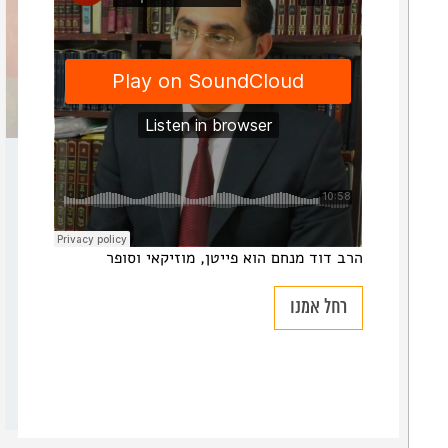
חגי
זכריה
מלאכי
חזון הגאולה כבר כאן
הרבה מקטרגים יש לחברה הישראלית. האתגרים
והניסיונות עצומים. אבל רק מי שלבו נאטם ועיניו הוכו
הרב דוד מנחם הוא פייטן, מוזיקאי וסופר
בעיוורון לא מרגיש ולא רואה את עוצמת החיים
הנרקמים כאן
רחל אמנו
מערכת 929