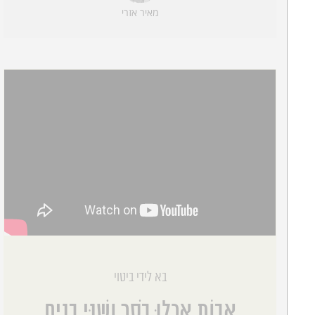
מאיר אזרי
בא לידי ביטוי
אָבוֹת אָכְלוּ בֹסֶר וְשִׁנֵּי בָנִים