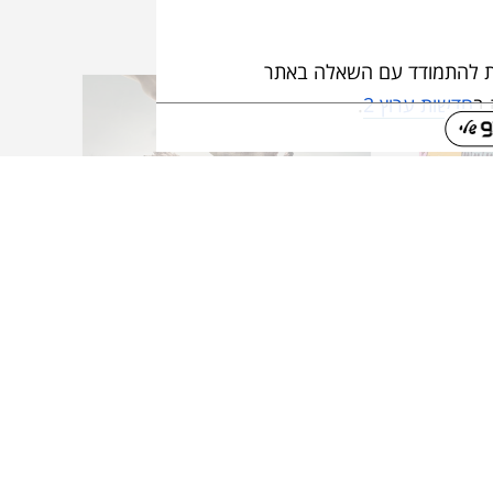
שות להתמודד עם השאלה באתר
 ב
חדשות ערוץ 2
.
. על הסדרה כולה ניתן לקרוא
החזרה בתשובה מול ארכאולוגיה
נעשה ונשמע? לא
תמיד
אלי ב
אתר מקור ראשון
.
אלוהים קיווה שבני ישראל יגידו
למשה: התורה של כולנו, אתה לא
תקבל אותה ותפרש אותה
בשבילנו, אנחנו עולים להר סיני