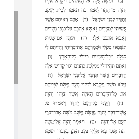
צפניה
(ג)
וּמֹשֶׁה עָלָה אֶל־הָאֱלֹהִים וַיִּקְרָא אֵלָיו
חגי
יְהוָה מִן־הָהָר לֵאמֹר כֹּה תֹאמַר לְבֵית יַעֲקֹב
זכריה
וְתַגֵּיד לִבְנֵי יִשְׂרָאֵל׃
(ד)
אַתֶּם רְאִיתֶם אֲשֶׁר
מלאכי
עָשִׂיתִי לְמִצְרָיִם וָאֶשָּׂא אֶתְכֶם עַל־כַּנְפֵי נְשָׁרִים
וָאָבִא אֶתְכֶם אֵלָי׃
(ה)
וְעַתָּה אִם־שָׁמוֹעַ
תִּשְׁמְעוּ בְּקֹלִי וּשְׁמַרְתֶּם אֶת־בְּרִיתִי וִהְיִיתֶם לִי
סְגֻלָּה מִכָּל־הָעַמִּים כִּי־לִי כָּל־הָאָרֶץ׃
(ו)
וְאַתֶּם תִּהְיוּ־לִי מַמְלֶכֶת כֹּהֲנִים וְגוֹי קָדוֹשׁ אֵלֶּה
הַדְּבָרִים אֲשֶׁר תְּדַבֵּר אֶל־בְּנֵי יִשְׂרָאֵל׃
(ז)
וַיָּבֹא מֹשֶׁה וַיִּקְרָא לְזִקְנֵי הָעָם וַיָּשֶׂם לִפְנֵיהֶם
אֵת כָּל־הַדְּבָרִים הָאֵלֶּה אֲשֶׁר צִוָּהוּ יְהוָה׃
(ח)
וַיַּעֲנוּ כָל־הָעָם יַחְדָּו וַיֹּאמְרוּ כֹּל
אֲשֶׁר־דִּבֶּר יְהוָה נַעֲשֶׂה וַיָּשֶׁב מֹשֶׁה אֶת־דִּבְרֵי
שיעו
הָעָם אֶל־יְהוָה׃
(ט)
וַיֹּאמֶר יְהוָה אֶל־מֹשֶׁה
הִנֵּה אָנֹכִי בָּא אֵלֶיךָ בְּעַב הֶעָנָן בַּעֲבוּר יִשְׁמַע