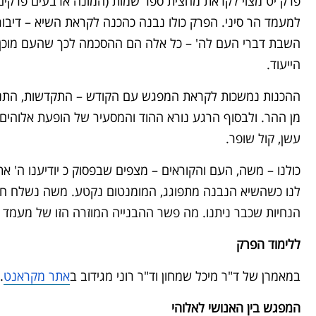
פרק יט מצוי לקראת מחצית ספר שמות (המונה ארבעים פרקים)
למעמד הר סיני. הפרק כולו נבנה כהכנה לקראת השיא –
דיבור
השבת דברי העם לה' – כל אלה הם ההסכמה לכך שהעם מוכן ל
הייעוד.
ההכנות נמשכות לקראת המפגש עם הקודש – התקדשות, התנק
מן ההר. ולבסוף הרגע נורא ההוד והמסעיר של הופעת אלוהים
עשן, קול שופר.
‘סימנים': שתי ד
על הפרק
כולנו – משה, העם והקוראים
–
מצפים שבפסוק כ יודיענו ה' 
לנו כשהשיא הנבנה מתפוגג, המומנטום נקטע. משה נשלח חזר
הנחיות שכבר ניתנו. מה פשר ההבנייה המוזרה הזו של מעמד ה
מול הר סיני
ללימוד הפרק
ר על הפרק היומי עם דניאל
שרשבסקי
במאמרן של ד"ר מיכל שמחון וד"ר רוני מגידוב ב
אתר מקראנט
.
המפגש בין האנושי לאלוהי