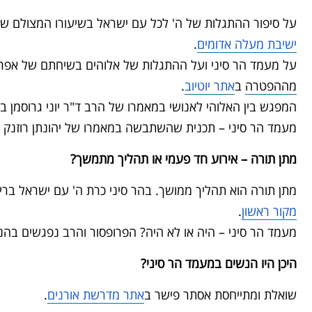
על סיפור ההתגלות של ה' לכל עם ישראל בשיעורו המצולם של
ישיבת מעלה אדומים
.
ם קדם נישואין
על מעמד הר סיני ועל ההתגלות של אלוהים בשיחתם של אפרת ר
 העביר את הצעת אלוהים
מההפטרה
ב
אתר יוטיוב
.
 ישראל. ההחלטה שהם היו
המפגש בין האלוהי לאנושי במאמרו של הרב ד"ר יוני גרוסמן ב
א
כים לקבל היתה קריטית אך
מעמד הר סיני – תכנית שהשתבשה במאמרו של יהונתן רוזנק 
פשוטה להכרעה
מתן תורה – אירוע חד פעמי או תהליך מתמשך?
מאיורי רות שרייבר
מתן תורה הוא תהליך ממושך. בהר סיני כרת ה' עם ישראל ברי
ויהי קלת וברקי
אבי גיסר
מקור ראשון
.
מעמד הר סיני – היה או לא היה? הפרופסור והרב נפגשים בהנ
היכן היו הנשים במעמד הר סיני?
רות שרייבר
שואלת ומתייחסת אסתר פישר ב
אתר מדרשת אורנים
.