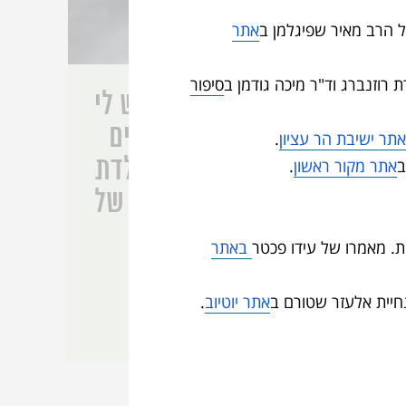
 הרב מאיר שפיגלמן ב
אתר
וזנברג וד"ר מיכה גודמן ב
סיפור
תמיהה גדולה יש לי
על כל המבקשים
תר ישיבת הר עציון
.
טוטליות של מולדת
ב
אתר מקור ראשון
.
במקום טוטליות של
א-לוהים
ת. מאמרו של עידו פכטר
ב
אתר
ם
חיית אלעזר שטורם ב
אתר יוטיוב
.
יואל בן נון