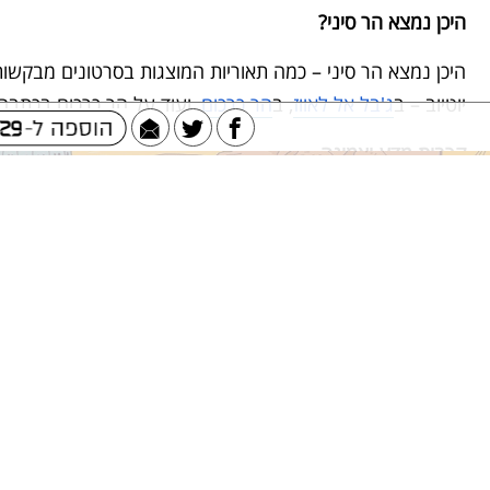
היכן נמצא הר סיני?
היכן נמצא הר סיני – כמה תאוריות המוצגות בסרטונים מבק
יוטיוב – ב
ג'בל אל לאווז
, ב
הר כרכום
, ועוד על הר כרכום בכתבה
קרבות מדע ואמונה
מדע ואמונה – ארכאולוגים מול סרטוני ארכאולוגיה ב
אתר יוטיוב
ולצפות בעזרת כתבתו של יואב פרידמן ב-
ynet
יהדות
. עוד על 
ראו ב
אתר חופש
.
מעמד הר סיני באיורים
מעמד הר סיני באיורים של כתבי יד עבריים במאמרה של יעל מ
ל י מ ו ד
מ ה נ ה !
כתבה: רוני מגידוב, מערכת 929