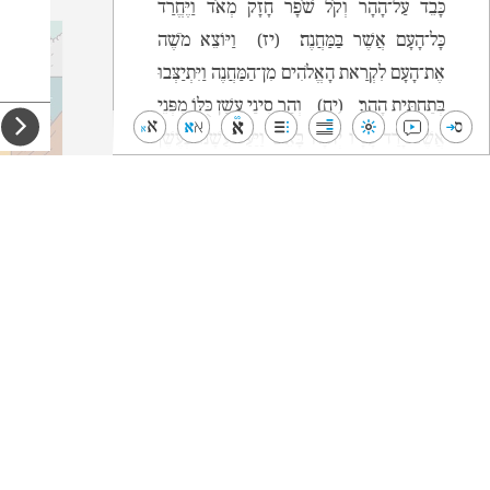
כָּבֵד עַל־הָהָר וְקֹל שֹׁפָר חָזָק מְאֹד וַיֶּחֱרַד
כָּל־הָעָם אֲשֶׁר בַּמַּחֲנֶה׃
(יז)
וַיּוֹצֵא מֹשֶׁה
אֶת־הָעָם לִקְרַאת הָאֱלֹהִים מִן־הַמַּחֲנֶה וַיִּתְיַצְּבוּ
בְּתַחְתִּית הָהָר׃
(יח)
וְהַר סִינַי עָשַׁן כֻּלּוֹ מִפְּנֵי
אֲשֶׁר יָרַד עָלָיו יְהוָה בָּאֵשׁ וַיַּעַל עֲשָׁנוֹ כְּעֶשֶׁן
הַכִּבְשָׁן וַיֶּחֱרַד כָּל־הָהָר מְאֹד׃
(יט)
וַיְהִי קוֹל
הַשּׁוֹפָר הוֹלֵךְ וְחָזֵק מְאֹד מֹשֶׁה יְדַבֵּר וְהָאֱלֹהִים
יַעֲנֶנּוּ בְקוֹל׃
(כ)
וַיֵּרֶד יְהוָה עַל־הַר סִינַי
אֶל־רֹאשׁ הָהָר וַיִּקְרָא יְהוָה לְמֹשֶׁה אֶל־רֹאשׁ
הָהָר וַיַּעַל מֹשֶׁה׃
(כא)
וַיֹּאמֶר יְהוָה
אֶל־מֹשֶׁה רֵד הָעֵד בָּעָם פֶּן־יֶהֶרְסוּ אֶל־יְהוָה
לִרְאוֹת וְנָפַל מִמֶּנּוּ רָב׃
(כב)
וְגַם הַכֹּהֲנִים
הַנִּגָּשִׁים אֶל־יְהוָה יִתְקַדָּשׁוּ פֶּן־יִפְרֹץ בָּהֶם
יְהוָה׃
(כג)
וַיֹּאמֶר מֹשֶׁה אֶל־יְהוָה לֹא־יוּכַל
הָעָם לַעֲלֹת אֶל־הַר סִינָי כִּי־אַתָּה הַעֵדֹתָה בָּנוּ