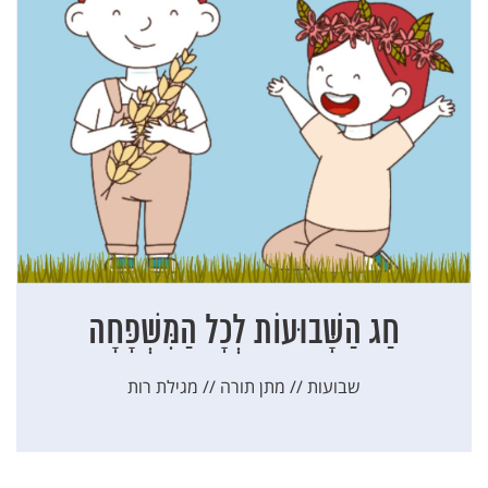
חַג הַשָּׁבוּעוֹת לְכָל הַמִּשְׁפָּחָה
שבועות // מתן תורה // מגילת רות